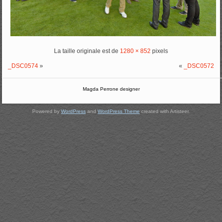
La taille originale est de
1280 × 852
pixels
_DSC0574
»
«
_DSC0572
Magda Perrone designer
Powered by
WordPress
and
WordPress Theme
created with Artisteer.