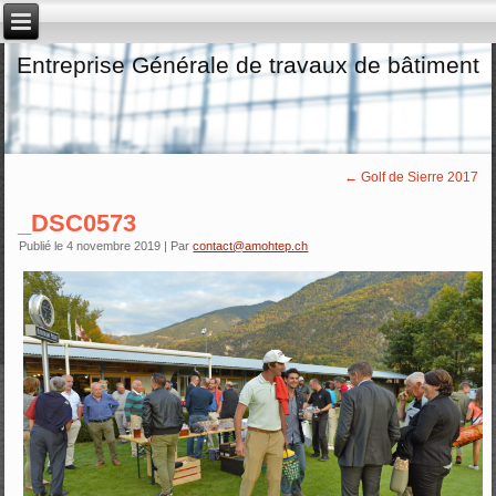
Entreprise Générale de travaux de bâtiment
←
Golf de Sierre 2017
_DSC0573
Publié le
4 novembre 2019
|
Par
contact@amohtep.ch