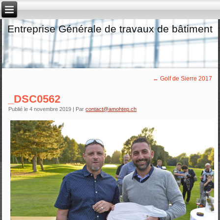
Entreprise Générale de travaux de bâtiment
←
Golf de Sierre 2017
_DSC0562
Publié le
4 novembre 2019
|
Par
contact@amohtep.ch