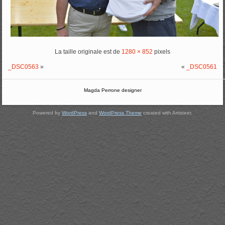
La taille originale est de
1280 × 852
pixels
_DSC0563
»
«
_DSC0561
Magda Perrone designer
Powered by
WordPress
and
WordPress Theme
created with Artisteer.