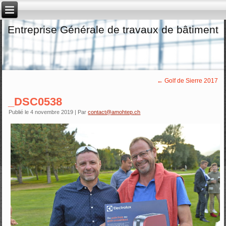
Entreprise Générale de travaux de bâtiment
←
Golf de Sierre 2017
_DSC0538
Publié le
4 novembre 2019
|
Par
contact@amohtep.ch