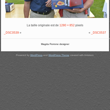
La taille originale est de
1280 × 852
pixels
_DSC0539
»
«
_DSC0537
Magda Perrone designer
Powered by
WordPress
and
WordPress Theme
created with Artisteer.