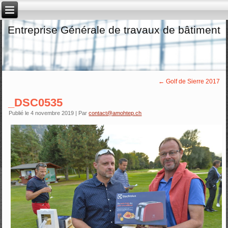
Entreprise Générale de travaux de bâtiment
←
Golf de Sierre 2017
_DSC0535
Publié le
4 novembre 2019
|
Par
contact@amohtep.ch