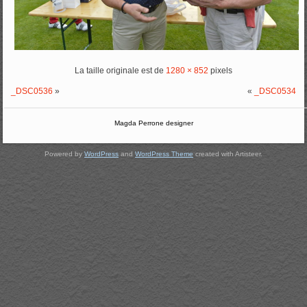
La taille originale est de
1280 × 852
pixels
_DSC0536
»
«
_DSC0534
Magda Perrone designer
Powered by
WordPress
and
WordPress Theme
created with Artisteer.