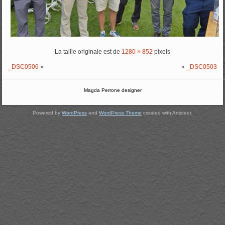
La taille originale est de
1280 × 852
pixels
_DSC0506
»
«
_DSC0503
Magda Perrone designer
Powered by
WordPress
and
WordPress Theme
created with Artisteer.