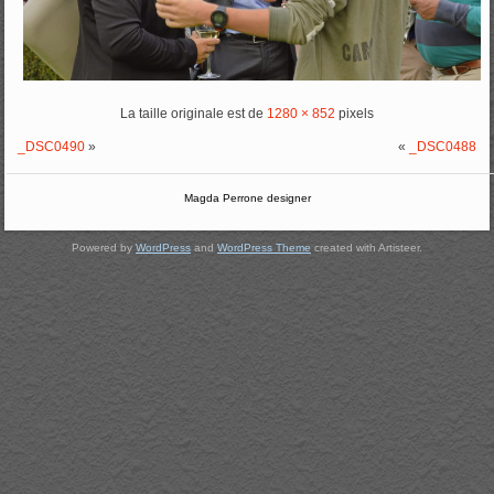
La taille originale est de
1280 × 852
pixels
_DSC0490
»
«
_DSC0488
Magda Perrone designer
Powered by
WordPress
and
WordPress Theme
created with Artisteer.