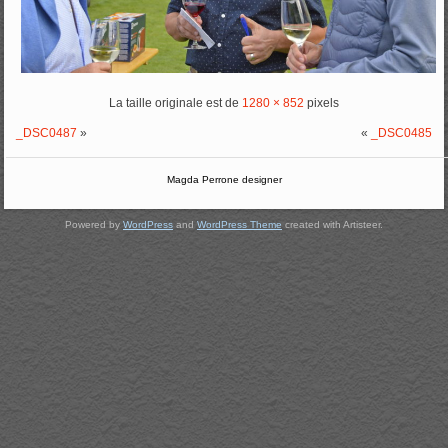
La taille originale est de
1280 × 852
pixels
_DSC0487
»
«
_DSC0485
Magda Perrone designer
Powered by
WordPress
and
WordPress Theme
created with Artisteer.