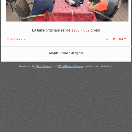
La taille originale est de
1280 × 852
pixels
_DSC0477
»
«
_DSC0475
Magda Perrone designer
Powered by
WordPress
and
WordPress Theme
created with Artisteer.