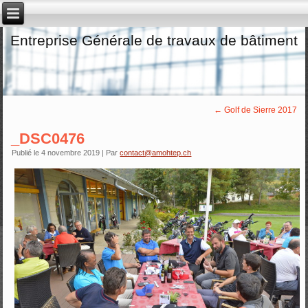
Entreprise Générale de travaux de bâtiment
←
Golf de Sierre 2017
_DSC0476
Publié le
4 novembre 2019
|
Par
contact@amohtep.ch