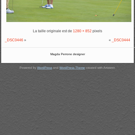
La taille originale est de
1280 × 852
pixels
_DSC0446
»
«
_DSC0444
Magda Perrone designer
Powered by
WordPress
and
WordPress Theme
created with Artisteer.