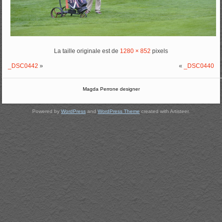
La taille originale est de
1280 × 852
pixels
_DSC0442
»
«
_DSC0440
Magda Perrone designer
Powered by
WordPress
and
WordPress Theme
created with Artisteer.