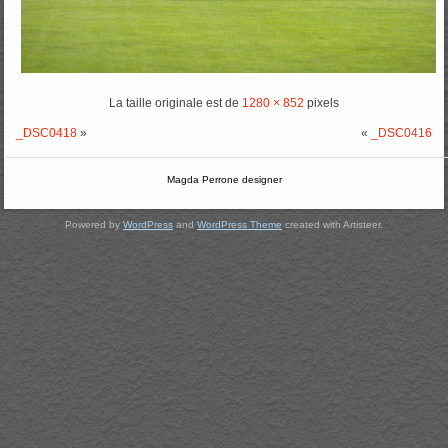
La taille originale est de
1280 × 852
pixels
_DSC0418
»
«
_DSC0416
Magda Perrone designer
Powered by
WordPress
and
WordPress Theme
created with Artisteer.