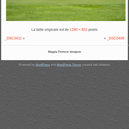
La taille originale est de
1280 × 852
pixels
_DSC0411
»
«
_DSC0409
Magda Perrone designer
Powered by
WordPress
and
WordPress Theme
created with Artisteer.