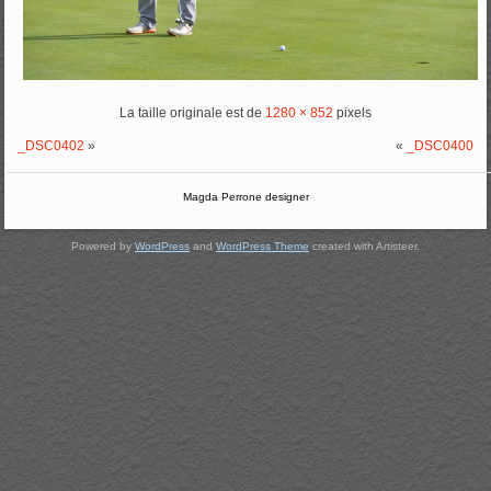
La taille originale est de
1280 × 852
pixels
_DSC0402
»
«
_DSC0400
Magda Perrone designer
Powered by
WordPress
and
WordPress Theme
created with Artisteer.