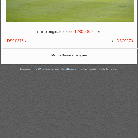
La taille originale est de
1280 × 852
pixels
_DSC0375
»
«
_DSC0373
Magda Perrone designer
Powered by
WordPress
and
WordPress Theme
created with Artisteer.