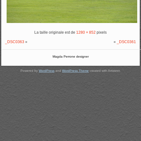
La taille originale est de
1280 × 852
pixels
_DSC0363
»
«
_DSC0361
Magda Perrone designer
Powered by
WordPress
and
WordPress Theme
created with Artisteer.