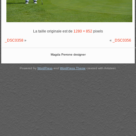
La taille originale est de
1280 × 852
pixels
_DSC0358
»
«
_DSC0356
Magda Perrone designer
Powered by
WordPress
and
WordPress Theme
created with Artisteer.