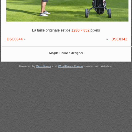
La taille originale est de
1280 × 852
pixels
_DSC0344
»
«
_DSC0342
Magda Perrone designer
Powered by
WordPress
and
WordPress Theme
created with Artisteer.