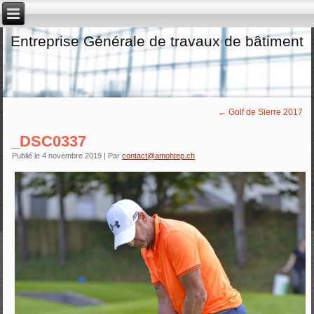
Entreprise Générale de travaux de bâtiment
←
Golf de Sierre 2017
_DSC0337
Publié le
4 novembre 2019
|
Par
contact@amohtep.ch