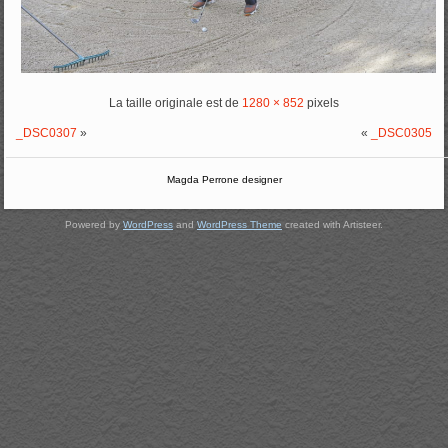
La taille originale est de
1280 × 852
pixels
_DSC0307
»
«
_DSC0305
Magda Perrone designer
Powered by
WordPress
and
WordPress Theme
created with Artisteer.