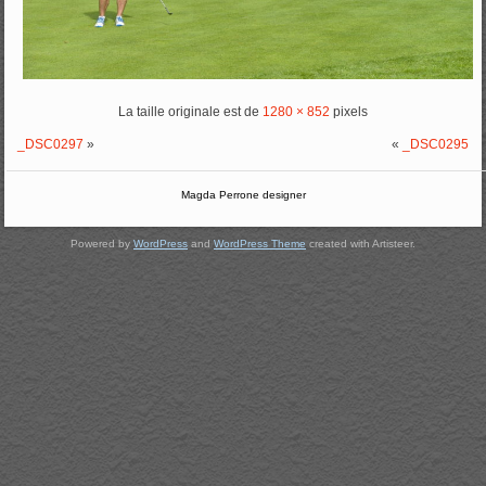
La taille originale est de
1280 × 852
pixels
_DSC0297
»
«
_DSC0295
Magda Perrone designer
Powered by
WordPress
and
WordPress Theme
created with Artisteer.