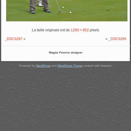
La taille originale est de
1280 × 852
pixels
_DSC0287
»
«
_DSC0285
Magda Perrone designer
Powered by
WordPress
and
WordPress Theme
created with Artisteer.