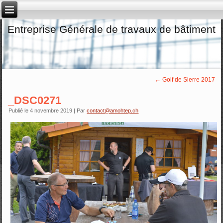
Entreprise Générale de travaux de bâtiment
←
Golf de Sierre 2017
_DSC0271
Publié le
4 novembre 2019
|
Par
contact@amohtep.ch