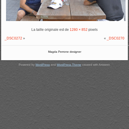
La taille originale est de
1280 × 852
pixels
_DSC0272
»
«
_DSC0270
Magda Perrone designer
Powered by
WordPress
and
WordPress Theme
created with Artisteer.