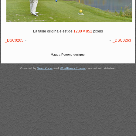
La taille originale est de
1280 × 852
pixels
_DSC0265
»
«
_DSC0263
Magda Perrone designer
Powered by
WordPress
and
WordPress Theme
created with Artisteer.