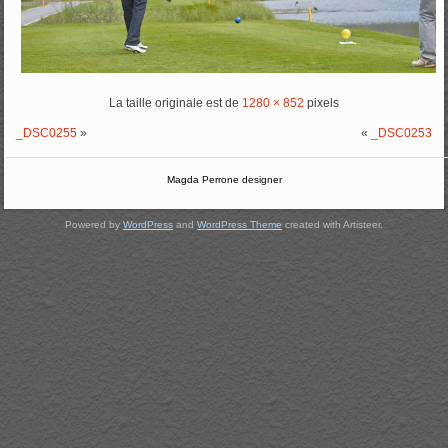
La taille originale est de
1280 × 852
pixels
_DSC0255
»
«
_DSC0253
Magda Perrone designer
Powered by
WordPress
and
WordPress Theme
created with Artisteer.