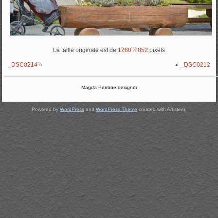
La taille originale est de
1280 × 852
pixels
_DSC0214
»
«
_DSC0212
Magda Perrone designer
Powered by
WordPress
and
WordPress Theme
created with Artisteer.