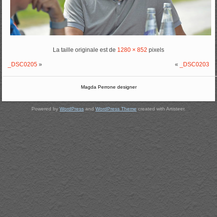
La taille originale est de
1280 × 852
pixels
_DSC0205
»
«
_DSC0203
Magda Perrone designer
Powered by
WordPress
and
WordPress Theme
created with Artisteer.