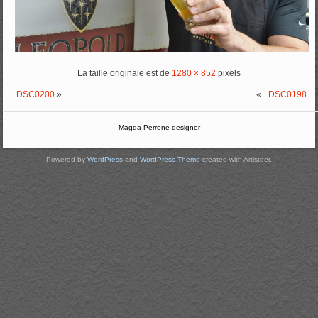
La taille originale est de
1280 × 852
pixels
_DSC0200
»
«
_DSC0198
Magda Perrone designer
Powered by
WordPress
and
WordPress Theme
created with Artisteer.