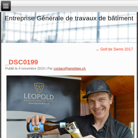
Entreprise Générale de travaux de bâtiment
←
Golf de Sierre 2017
_DSC0199
Publié le
4 novembre 2019
|
Par
contact@amohtep.ch