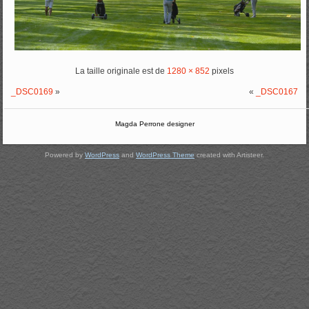
La taille originale est de
1280 × 852
pixels
_DSC0169
»
«
_DSC0167
Magda Perrone designer
Powered by
WordPress
and
WordPress Theme
created with Artisteer.