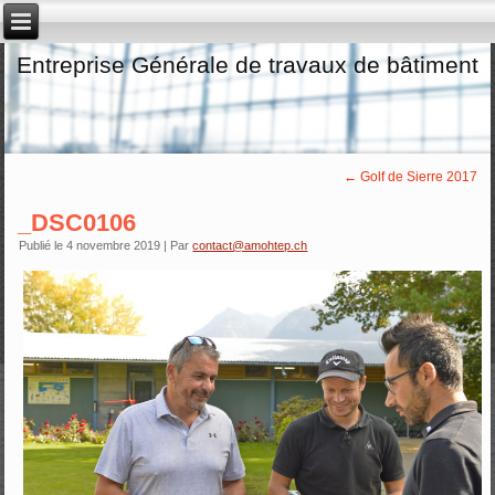
Entreprise Générale de travaux de bâtiment
←
Golf de Sierre 2017
_DSC0106
Publié le
4 novembre 2019
|
Par
contact@amohtep.ch