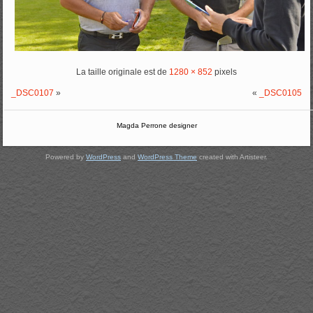
La taille originale est de
1280 × 852
pixels
_DSC0107
»
«
_DSC0105
Magda Perrone designer
Powered by
WordPress
and
WordPress Theme
created with Artisteer.