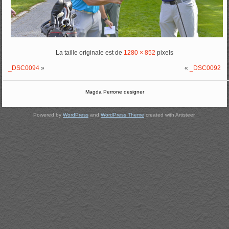
La taille originale est de
1280 × 852
pixels
_DSC0094
»
«
_DSC0092
Magda Perrone designer
Powered by
WordPress
and
WordPress Theme
created with Artisteer.