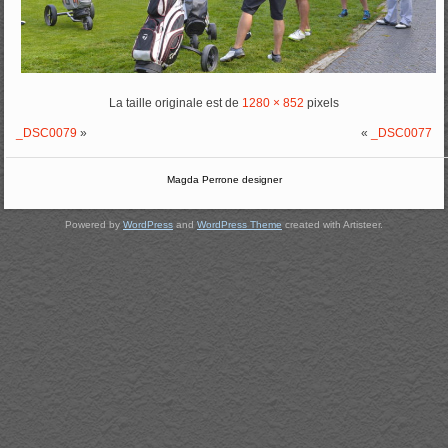
La taille originale est de
1280 × 852
pixels
_DSC0079
»
«
_DSC0077
Magda Perrone designer
Powered by
WordPress
and
WordPress Theme
created with Artisteer.