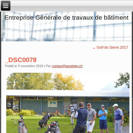
Entreprise Générale de travaux de bâtiment
←
Golf de Sierre 2017
_DSC0078
Publié le
4 novembre 2019
|
Par
contact@amohtep.ch