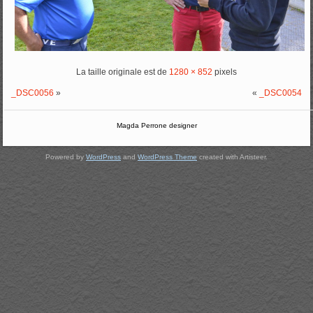
La taille originale est de
1280 × 852
pixels
_DSC0056
»
«
_DSC0054
Magda Perrone designer
Powered by
WordPress
and
WordPress Theme
created with Artisteer.