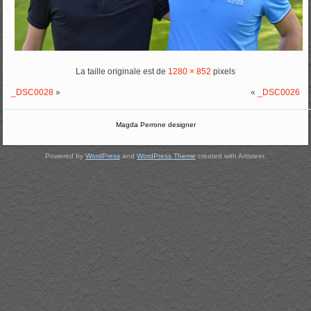
La taille originale est de
1280 × 852
pixels
_DSC0028
»
«
_DSC0026
Magda Perrone designer
Powered by
WordPress
and
WordPress Theme
created with Artisteer.