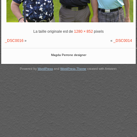
La taille originale est de
1280 × 852
pixels
_DSC0016
»
«
_DSC0014
Magda Perrone designer
Powered by
WordPress
and
WordPress Theme
created with Artisteer.